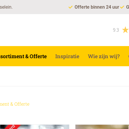
selein.
Offerte binnen 24 uur
G
9.3
sortiment & Offerte
Inspiratie
Wie zijn wij?
ment & Offerte