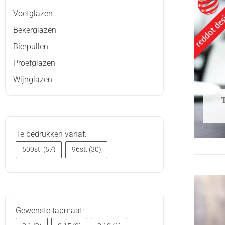
Voetglazen
Bekerglazen
Bierpullen
Proefglazen
Wijnglazen
Te bedrukken vanaf:
500st.
(57)
96st.
(30)
Gewenste tapmaat: