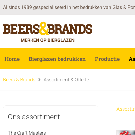
Ga
Al sinds 1989 gespecialiseerd in het bedrukken van Glas & Por
naar
de
inhoud
Home
Bierglazen bedrukken
Productie
As
Beers & Brands
Assortiment & Offerte
Assorti
Ons assortiment
The Craft Masters