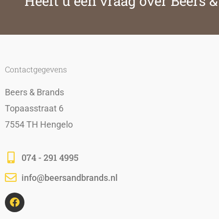
Heeft u een vraag over Beers 
Contactgegevens
Beers & Brands
Topaasstraat 6
7554 TH Hengelo
074 - 291 4995
info@beersandbrands.nl
F
a
c