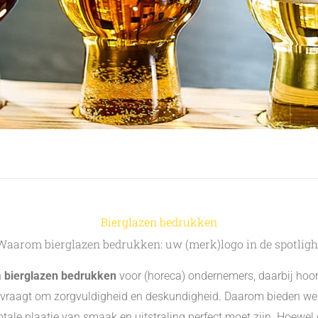
Bierglazen bedrukken
Waarom bierglazen bedrukken: uw (merk)logo in de spotligh
n
bierglazen bedrukken
voor (horeca) ondernemers, daarbij hoor
vraagt om zorgvuldigheid en deskundigheid. Daarom bieden we n
le plaatje van smaak en uitstraling perfect moet zijn. Hoewel dit