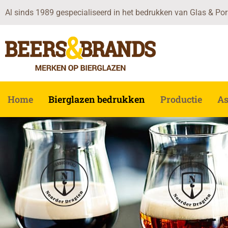
Ga
Al sinds 1989 gespecialiseerd in het bedrukken van Glas & Por
naar
de
inhoud
Home
Bierglazen bedrukken
Productie
As