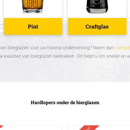
Pint
Craftglas
en van bierglazen voor uw horeca-onderneming? Neem dan
contac
e kwaliteit van bierglazen bedrukken. Dit helpt u om sneller en
Hardlopers onder de bierglazen
This
This