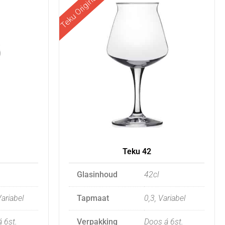
Teku Original
product
has
multiple
.
variants.
The
options
may
be
chosen
on
Teku 42
the
product
Glasinhoud
42cl
page
Variabel
Tapmaat
0,3, Variabel
 6st.
Verpakking
Doos á 6st.