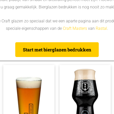
u graag gemakkelijk. Bierglazen bedrukken is nog nooit zo makk
ie Craft glazen zo speciaal dat we een aparte pagina aan dit pro
speciale eigenschappen van de
Craft Masters
van
Rastal
.
Start met bierglazen bedrukken