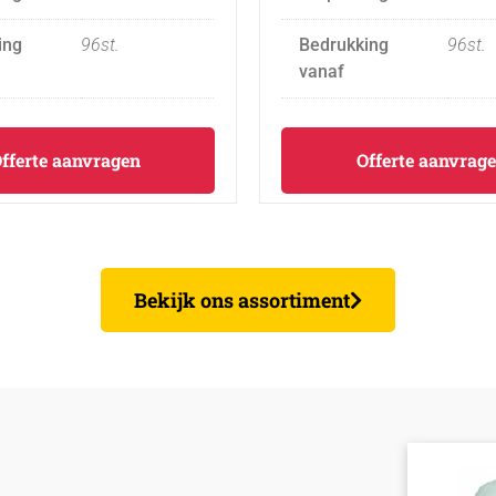
ing
96st.
Bedrukking
96st.
vanaf
fferte aanvragen
Offerte aanvrag
Bekijk ons assortiment