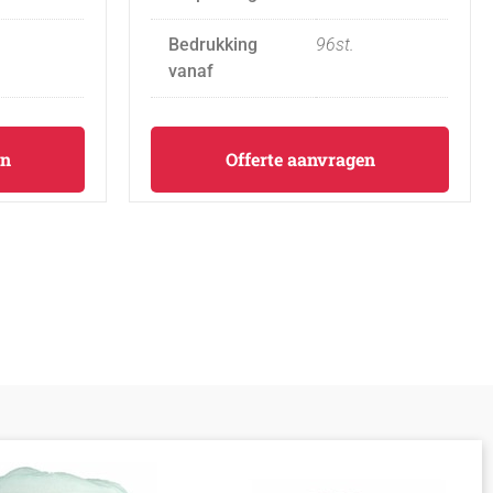
Bedrukking
96st.
vanaf
en
Offerte aanvragen