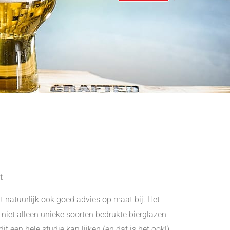
t
t natuurlijk ook goed advies op maat bij.
Het
iet alleen unieke soorten bedrukte bierglazen
 een hele studie kan lijken (en dat is het ook!),