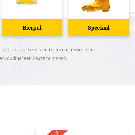
Speciaal
Bierpul
t
met ons op! Lees hieronder verder voor meer
 eenvoudiger een keuze te maken.
This