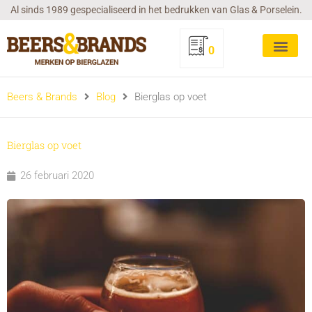
Ga
Al sinds 1989 gespecialiseerd in het bedrukken van Glas & Porselein.
naar
de
0
inhoud
Beers & Brands
Blog
Bierglas op voet
Bierglas op voet
26 februari 2020