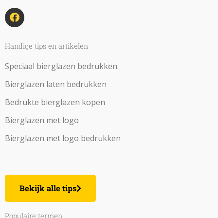
F
a
c
e
b
Handige tips en artikelen
o
o
Speciaal bierglazen bedrukken
k
Bierglazen laten bedrukken
Bedrukte bierglazen kopen
Bierglazen met logo
Bierglazen met logo bedrukken
Bekijk alle tips
Populaire termen