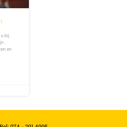
n
u bij
jn
zen en
el: 074 - 291 4995