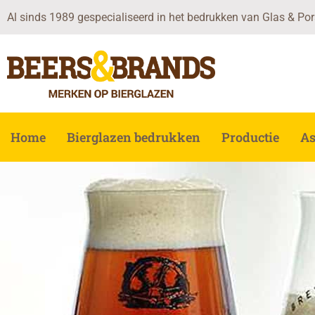
Ga
Al sinds 1989 gespecialiseerd in het bedrukken van Glas & Por
naar
de
inhoud
Home
Bierglazen bedrukken
Productie
As