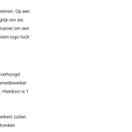
 pennen. Op een
grijk om als
 manier om een
klein logo toch
n verhoogd
camedewerker
 Hierdoor is 1
erkers zullen
schonken