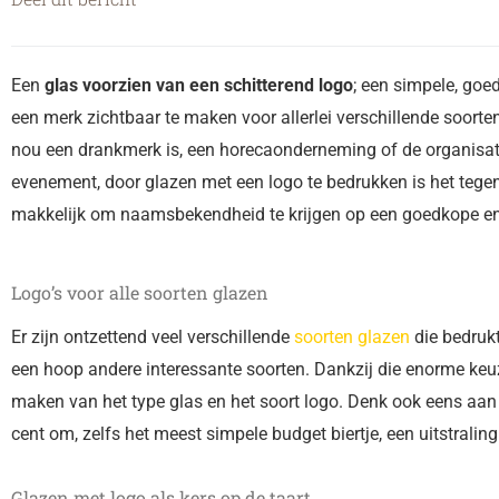
Een
glas voorzien van een schitterend logo
; een simpele, go
een merk zichtbaar te maken voor allerlei verschillende soorten
nou een drankmerk is, een horecaonderneming of de organisat
evenement, door glazen met een logo te bedrukken is het tege
makkelijk om naamsbekendheid te krijgen op een goedkope en 
Logo’s voor alle soorten glazen
Er zijn ontzettend veel verschillende
soorten glazen
die bedrukt
een hoop andere interessante soorten. Dankzij die enorme keuze 
maken van het type glas en het soort logo. Denk ook eens aan ee
cent om, zelfs het meest simpele budget biertje, een uitstralin
Glazen met logo als kers op de taart