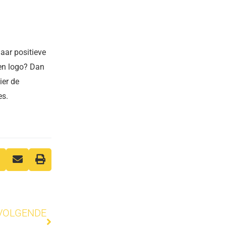
aar positieve
en logo? Dan
ier de
es.
Volgende
VOLGENDE