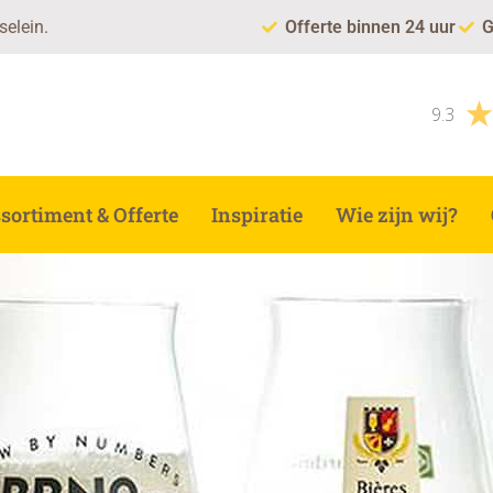
selein.
Offerte binnen 24 uur
G
9.3
sortiment & Offerte
Inspiratie
Wie zijn wij?