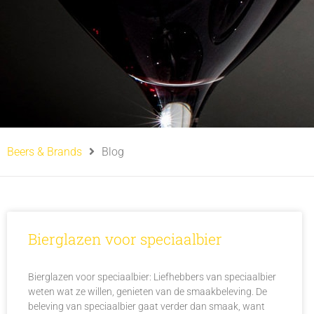
Beers & Brands
Blog
Bierglazen voor speciaalbier
Bierglazen voor speciaalbier: Liefhebbers van speciaalbier
weten wat ze willen, genieten van de smaakbeleving. De
beleving van speciaalbier gaat verder dan smaak, want