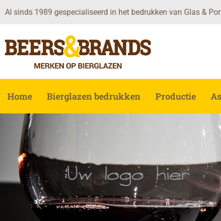
Ga
Al sinds 1989 gespecialiseerd in het bedrukken van Glas & Por
naar
de
inhoud
Home
Bierglazen bedrukken
Productie
As