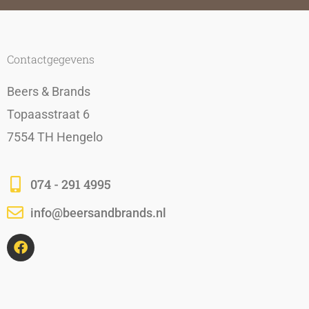
Contactgegevens
Beers & Brands
Topaasstraat 6
7554 TH Hengelo
074 - 291 4995
info@beersandbrands.nl
F
a
c
e
b
o