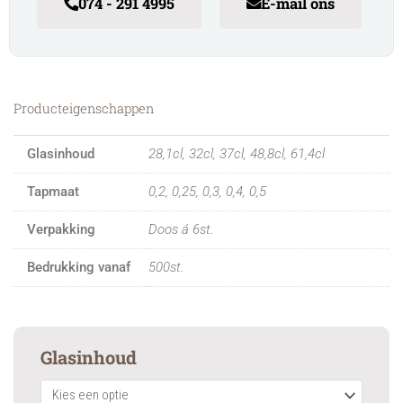
074 - 291 4995
E-mail ons
Producteigenschappen
Glasinhoud
28,1cl, 32cl, 37cl, 48,8cl, 61,4cl
Tapmaat
0,2, 0,25, 0,3, 0,4, 0,5
Verpakking
Doos á 6st.
Bedrukking vanaf
500st.
Classic
Glasinhoud
Seidel
quantity