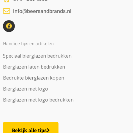
info@beersandbrands.nl
F
a
c
e
b
Handige tips en artikelen
o
o
Speciaal bierglazen bedrukken
k
Bierglazen laten bedrukken
Bedrukte bierglazen kopen
Bierglazen met logo
Bierglazen met logo bedrukken
Bekijk alle tips