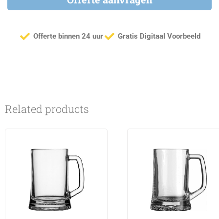
Offerte binnen 24 uur
Gratis Digitaal Voorbeeld
Related products
This
This
product
product
has
has
multiple
multiple
variants.
variants.
The
The
options
options