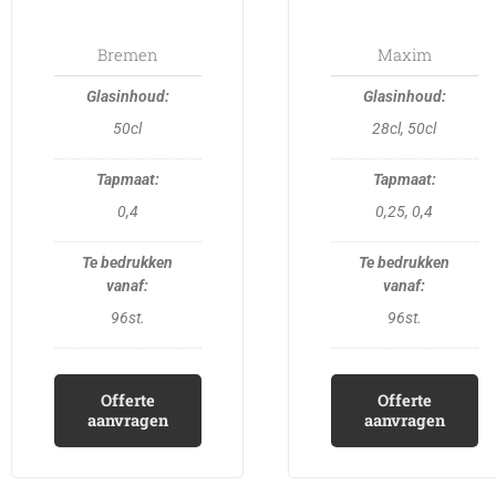
may
may
be
be
Bremen
Maxim
chosen
chosen
on
on
50cl
28cl, 50cl
the
the
product
product
page
page
0,4
0,25, 0,4
96st.
96st.
Offerte
Offerte
aanvragen
aanvragen