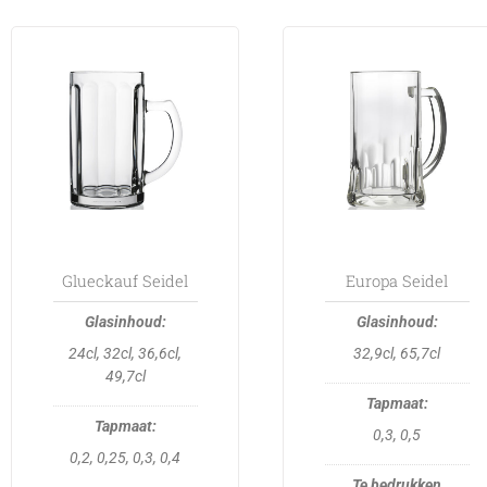
This
This
product
product
has
has
multiple
multiple
variants.
variants.
The
The
options
options
may
may
be
be
Glueckauf Seidel
Europa Seidel
chosen
chosen
on
on
24cl, 32cl, 36,6cl,
32,9cl, 65,7cl
the
the
49,7cl
product
product
page
page
0,3, 0,5
0,2, 0,25, 0,3, 0,4