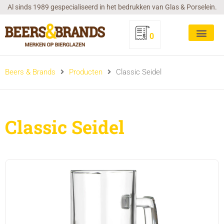
Ga
Al sinds 1989 gespecialiseerd in het bedrukken van Glas & Porselein.
naar
de
0
inhoud
Beers & Brands
Producten
Classic Seidel
Classic Seidel