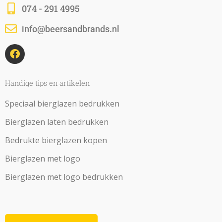
074 - 291 4995
info@beersandbrands.nl
F
a
c
e
b
Handige tips en artikelen
o
o
Speciaal bierglazen bedrukken
k
Bierglazen laten bedrukken
Bedrukte bierglazen kopen
Bierglazen met logo
Bierglazen met logo bedrukken