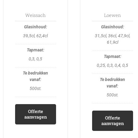
may
may
be
be
Weissach
Loewen
chosen
chosen
on
on
39,5cl, 62,4cl
31,5cl, 36cl, 47,9cl,
the
the
61,9cl
product
product
page
page
0,3, 0,5
0,25, 0,3, 0,4, 0,5
500st.
500st.
Offerte
aanvragen
Offerte
aanvragen