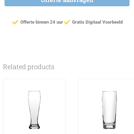
Offerte binnen 24 uur
Gratis Digitaal Voorbeeld
Related products
This
This
product
product
has
has
multiple
multiple
variants.
variants.
The
The
options
options