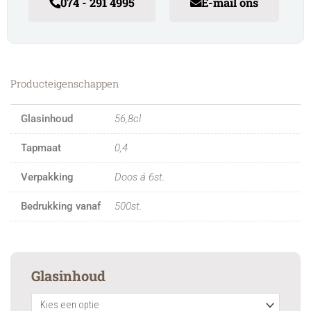
074 - 291 4995
E-mail ons
Producteigenschappen
Glasinhoud
56,8cl
Tapmaat
0,4
Verpakking
Doos á 6st.
Bedrukking vanaf
500st.
Craft
Glasinhoud
Master
One