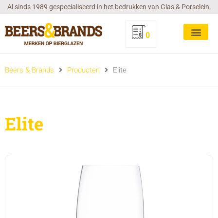
Ga
Al sinds 1989 gespecialiseerd in het bedrukken van Glas & Porselein.
naar
de
0
inhoud
Beers & Brands
Producten
Elite
Elite