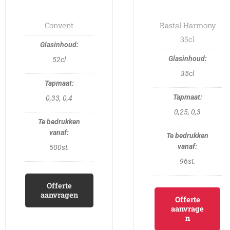
may
be
Convent
Rastal Harmony
chosen
35cl
on
52cl
the
35cl
product
page
0,33, 0,4
0,25, 0,3
500st.
96st.
Offerte
aanvragen
Offerte
aanvrage
n