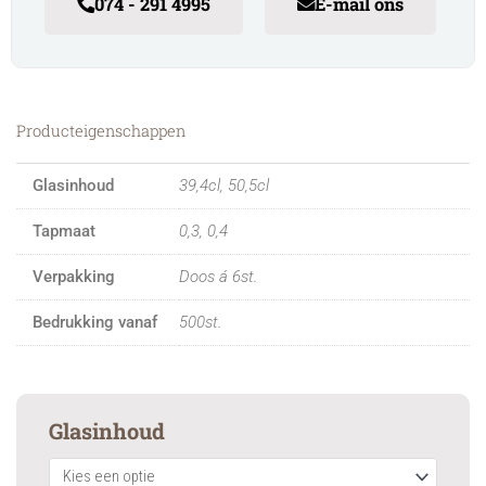
074 - 291 4995
E-mail ons
Producteigenschappen
Glasinhoud
39,4cl, 50,5cl
Tapmaat
0,3, 0,4
Verpakking
Doos á 6st.
Bedrukking vanaf
500st.
Elite
Glasinhoud
quantity