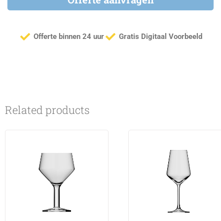
Offerte binnen 24 uur
Gratis Digitaal Voorbeeld
Related products
This
product
has
multiple
variants.
The
options