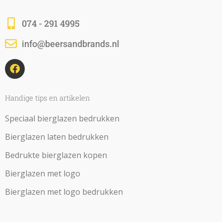
074 - 291 4995
info@beersandbrands.nl
F
a
c
e
b
Handige tips en artikelen
o
o
Speciaal bierglazen bedrukken
k
Bierglazen laten bedrukken
Bedrukte bierglazen kopen
Bierglazen met logo
Bierglazen met logo bedrukken