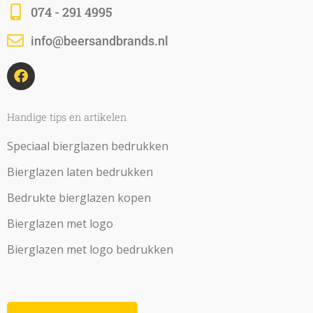
074 - 291 4995
info@beersandbrands.nl
F
a
c
e
b
Handige tips en artikelen
o
o
Speciaal bierglazen bedrukken
k
Bierglazen laten bedrukken
Bedrukte bierglazen kopen
Bierglazen met logo
Bierglazen met logo bedrukken