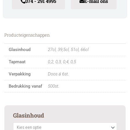
074 - 291 4995
E-mail ons
Producteigenschappen
Glasinhoud
27cl, 39,5cl, 51cl, 66cl
Tapmaat
0,2, 0,3, 0,4, 0,5
Verpakking
Doos á 6st.
Bedrukking vanaf
500st.
Event
Glasinhoud
quantity