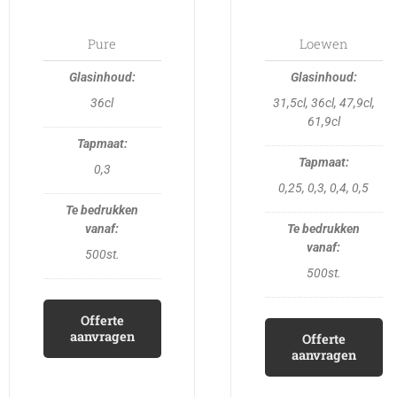
may
may
be
be
Pure
Loewen
chosen
chosen
on
on
36cl
31,5cl, 36cl, 47,9cl,
the
the
61,9cl
product
product
page
page
0,3
0,25, 0,3, 0,4, 0,5
500st.
500st.
Offerte
aanvragen
Offerte
aanvragen