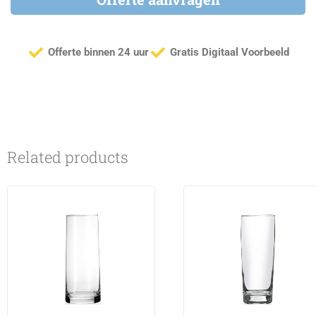
Offerte binnen 24 uur
Gratis Digitaal Voorbeeld
Related products
This
This
product
product
has
has
multiple
multiple
variants.
variants.
The
The
options
options