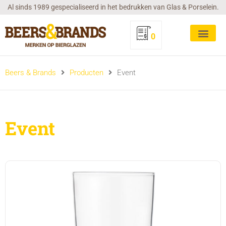
Ga
Al sinds 1989 gespecialiseerd in het bedrukken van Glas & Porselein.
naar
de
0
inhoud
Beers & Brands
Producten
Event
Event