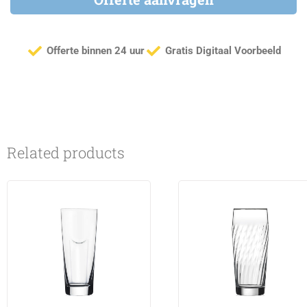
Offerte binnen 24 uur
Gratis Digitaal Voorbeeld
Related products
This
This
product
product
has
has
multiple
multiple
variants.
variants.
The
The
options
options