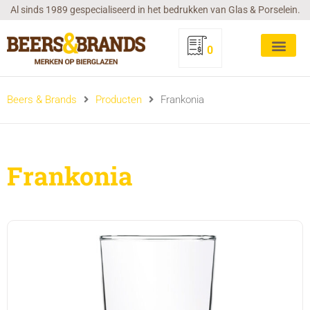
Ga
Al sinds 1989 gespecialiseerd in het bedrukken van Glas & Porselein.
naar
de
0
inhoud
Beers & Brands
Producten
Frankonia
Frankonia