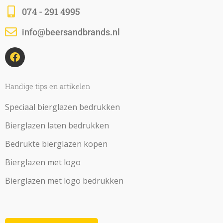
074 - 291 4995
info@beersandbrands.nl
F
a
c
e
b
Handige tips en artikelen
o
o
Speciaal bierglazen bedrukken
k
Bierglazen laten bedrukken
Bedrukte bierglazen kopen
Bierglazen met logo
Bierglazen met logo bedrukken