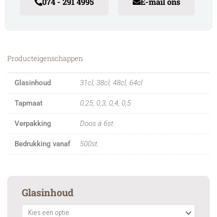
074 - 291 4995
E-mail ons
Producteigenschappen
Glasinhoud
31cl, 38cl, 48cl, 64cl
Tapmaat
0,25, 0,3, 0,4, 0,5
Verpakking
Doos á 6st.
Bedrukking vanaf
500st.
Frankonia
Glasinhoud
quantity