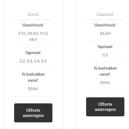
may
may
be
be
Event
Diamant
chosen
chosen
on
on
27cl, 39,5cl, 51cl,
63,4cl
the
the
66cl
product
product
page
page
0,5
0,2, 0,3, 0,4, 0,5
500st.
500st.
Offerte
aanvragen
Offerte
aanvragen