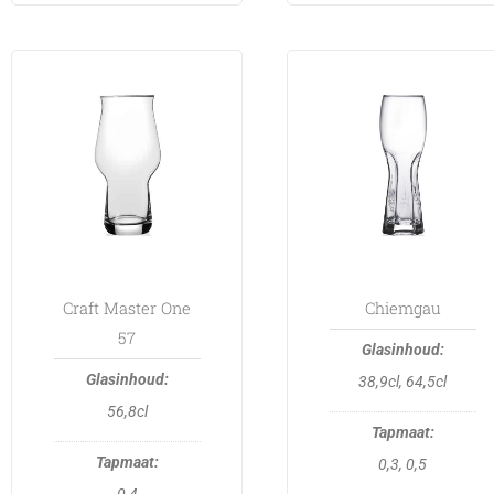
This
This
product
product
has
has
multiple
multiple
variants.
variants.
The
The
options
options
may
may
be
be
Craft Master One
Chiemgau
chosen
chosen
57
on
on
38,9cl, 64,5cl
the
the
56,8cl
product
product
page
page
0,3, 0,5
0,4