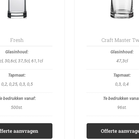
may
may
be
be
chosen
chosen
on
on
the
the
Fresh
Craft Master T
product
product
page
page
l, 30,6cl, 37,5cl, 61,1cl
47,3cl
0,2, 0,25, 0,3, 0,5
0,3, 0,4
500st.
96st.
fferte aanvragen
Offerte aanvrag