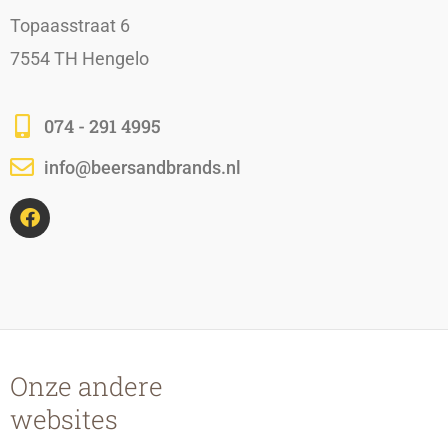
Topaasstraat 6
7554 TH Hengelo
074 - 291 4995
info@beersandbrands.nl
F
a
c
e
b
o
o
k
Onze andere
websites