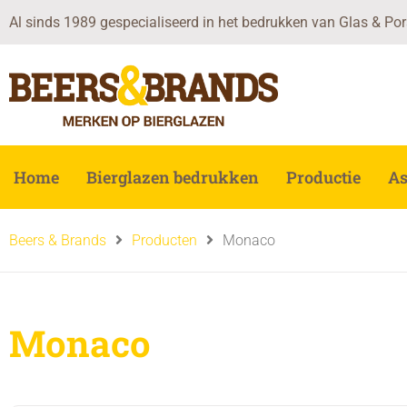
Ga
Al sinds 1989 gespecialiseerd in het bedrukken van Glas & Por
naar
de
inhoud
Home
Bierglazen bedrukken
Productie
As
Beers & Brands
Producten
Monaco
Monaco