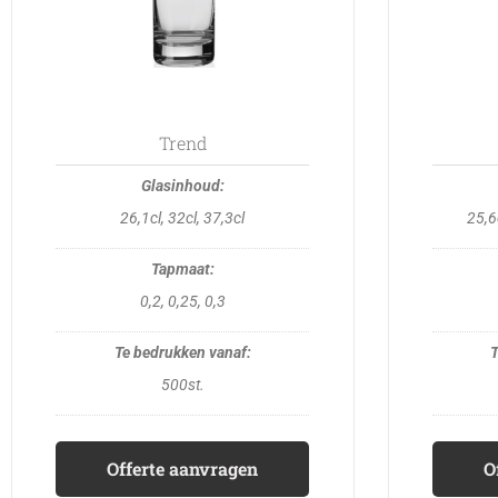
may
be
chosen
on
the
Trend
product
page
26,1cl, 32cl, 37,3cl
25,6c
0,2, 0,25, 0,3
500st.
Offerte aanvragen
O