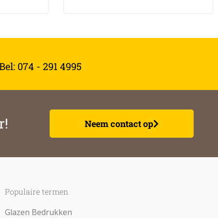
el: 074 - 291 4995
r!
Neem contact op
Populaire termen
Glazen Bedrukken