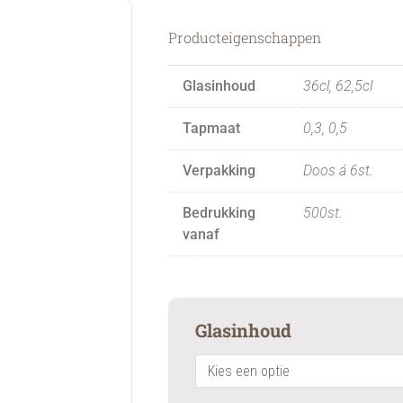
Producteigenschappen
Glasinhoud
36cl, 62,5cl
Tapmaat
0,3, 0,5
Verpakking
Doos á 6st.
Bedrukking
500st.
vanaf
Monaco
Glasinhoud
quantity