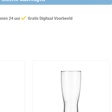
innen 24 uur
Gratis Digitaal Voorbeeld
This
product
has
e
multiple
.
variants.
The
options