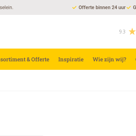
selein.
Offerte binnen 24 uur
G
9.3
sortiment & Offerte
Inspiratie
Wie zijn wij?