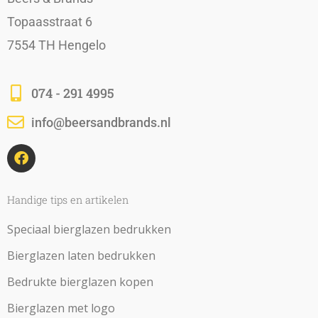
Topaasstraat 6
7554 TH Hengelo
074 - 291 4995
info@beersandbrands.nl
F
a
c
e
b
Handige tips en artikelen
o
o
Speciaal bierglazen bedrukken
k
Bierglazen laten bedrukken
Bedrukte bierglazen kopen
Bierglazen met logo