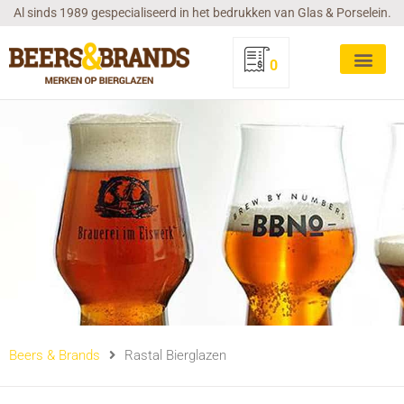
Ga
Al sinds 1989 gespecialiseerd in het bedrukken van Glas & Porselein.
naar
de
0
inhoud
Beers & Brands
Rastal Bierglazen