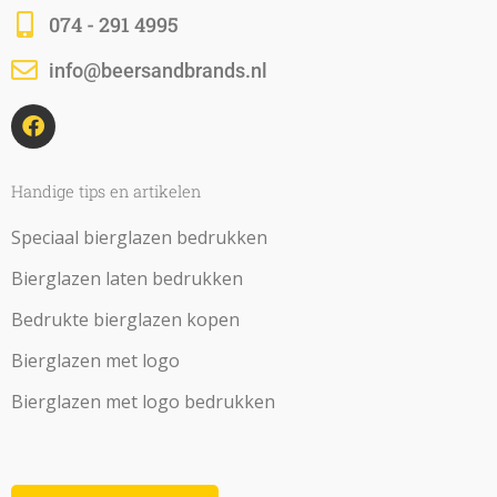
074 - 291 4995
info@beersandbrands.nl
F
a
c
e
b
Handige tips en artikelen
o
o
Speciaal bierglazen bedrukken
k
Bierglazen laten bedrukken
Bedrukte bierglazen kopen
Bierglazen met logo
Bierglazen met logo bedrukken