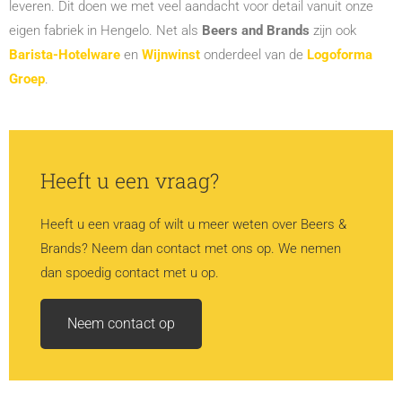
leveren. Dit doen we met veel aandacht voor detail vanuit onze
eigen fabriek in Hengelo. Net als
Beers and Brands
zijn ook
Barista-Hotelware
en
Wijnwinst
onderdeel van de
Logoforma
Groep
.
Heeft u een vraag?
Heeft u een vraag of wilt u meer weten over Beers &
Brands? Neem dan contact met ons op. We nemen
dan spoedig contact met u op.
Neem contact op